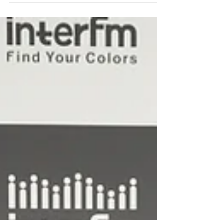
AMPM
6/14(水) 25時放送！Interfm89.7Mhz エピソー
ド8では「Hiphop/RnB Trendy Songs」をご紹
介！ そして、今回は豪華二組のゲストが登場！
日本のクリエイティブユニット「AmPm」と、
５月に来日していたロバート・グラスパー率い
るスパースタ...