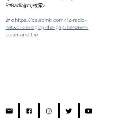
R2Radiojpで検索♪
link: 
https://celebmix.com/r2-radio-
network-bridging-the-gap-between-
japan-and-the