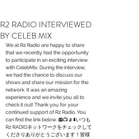
R2 RADIO NETWORK
R2 RADIO INTERVIEWED
BY CELEB MIX
We at R2 Radio are happy to share 
that we recently had the opportunity 
to participate in an exciting interview 
with CelebMix. During the interview, 
we had the chance to discuss our 
shows and share our mission for the 
network. It was an amazing 
experience and we invite you all to 
check it out! Thank you for your 
continued support of R2 Radio. You 
can find the link below. 📻📺📡⬇️いつも
R2 RADIOネットワークをチェックして
くださりありがとうございます！皆様