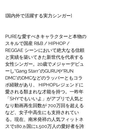
[国内外で活躍する実力シンガー]
PUREな愛すべきキャラクターと本物の
スキルで国産 R&B / HIPHOP / 
REGGAE シーンにおいて絶大なる信頼
と実績を築いてきた新世代を代表する
女性シンガー。20歳でメジャーデビュ
ーし“Gang Starr”のGURUや“RUN 
DMC”のDMCなどのラッパーともコラ
ボ経験があり、 HIPHOPレジェンドに
愛される類まれな才能を持つ。一昨年
「SHYでもいいよ」がアプリで人気と
なり動画再生回数が 700万回を超える
など、女子中高生にも支持されてい
る。現在、南米発祥の人気フィットネ
スで180ヵ国に1,500万人の愛好者を誇