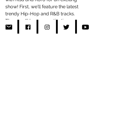
show! First, we'll feature the latest 
trendy Hip-Hop and R&B tracks. 
Then, we'll have a captivating 
interview with Japanese-American 
singer Aisha, in honor of Asian 
Heritage Month. Aisha has achieved 
tremendous success in Japan's 
entertainment industry, having toured 
with the Disney Orchestra and lent her 
voice to popular anime and video 
games like Naruto and Guilty Gear. 
We'll discuss her background, 
growing up in Japan, and more. Don't 
miss this exciting interview on Trendy 
Pickups by Risa and Roro, airing 
tonight on Interfm 89.7Mhz.