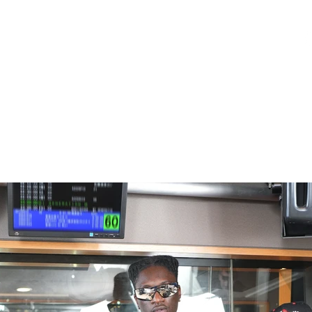
R2 RADIO NETWORK
Home
What's New
Guest
Meet The Host
Videos