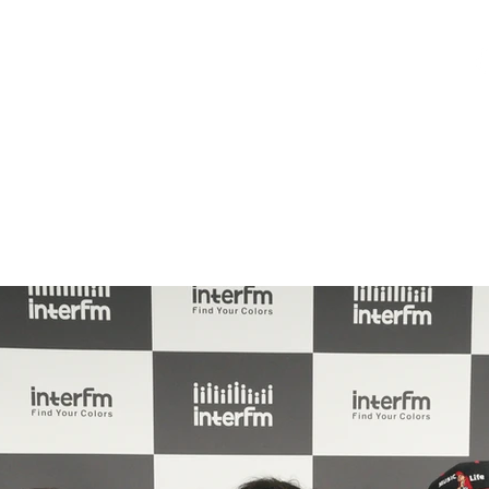
R2 RADIO NETWORK
Home
What's New
Guest
Meet The Host
Videos