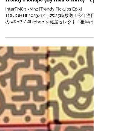
Trendy Pickups (By Risa & Roro) - Ep3
InterFM89.7Mhz [Trendy Pickups Ep.3]
TONIGHT‼️ 2023/1/11(木)25時放送！今年注目
の #RnB / #hiphop を厳選セレクト！後半は
RISA&RORO二人のキャリアストーリーを背景
に国際視点のトークセッションをお...