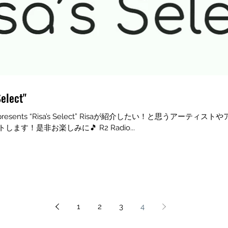
Select"
R2 Radio presents “Risa’s Select” Risaが紹介したい！と
！是非お楽しみに🎵 R2 Radio...
1
2
3
4