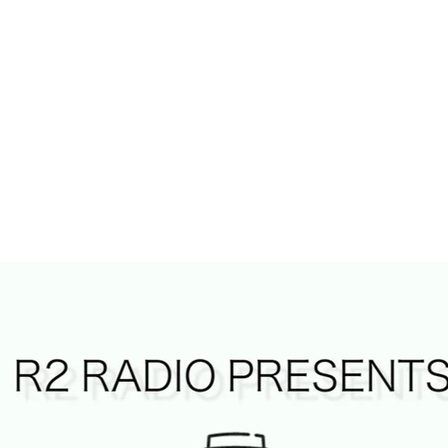
R2 RADIO NETWORK
Home
What's New
Guest
Meet The Host
Videos