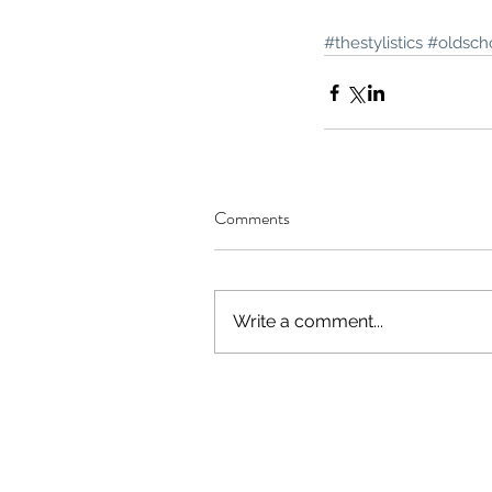
#thestylistics
#oldsch
Comments
Write a comment...