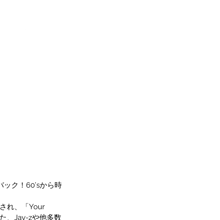
バック！60’sから時
、「Your 
、Jay-zや他多数