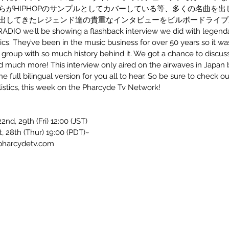
らがHIPHOPのサンプルとしてカバーしている等、多くの名曲を
出してきたレジェンド達の貴重なインタビューをビルボードライブ
IO we’ll be showing a flashback interview we did with legenda
tics. They’ve been in the music business for over 50 years so it was
a group with so much history behind it. We got a chance to discuss 
d much more! This interview only aired on the airwaves in Japan bu
he full bilingual version for you all to hear. So be sure to check o
listics, this week on the Pharcyde Tv Network!
2nd, 29th (Fri) 12:00 (JST) 
st, 28th (Thur) 19:00 (PDT)~
 pharcydetv.com