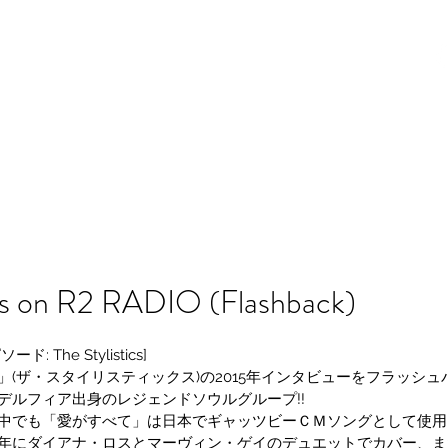
R2 RADIO NETWORK
Home
What's New
Guest
Meet The Host
Videos
ics on R2 RADIO (Flashback)
 The Stylistics]
stics」(ザ・スタイリスティックス)の2015年インタビューをフラッシュ
デルフィア出身のレジェンドソウルグループ!!
中でも「愛がすべて」は日本でギャッツビーＣＭソングとして使用され
、1973年にダイアナ・ロスとマーヴィン・ゲイのデュエットでカバー、また