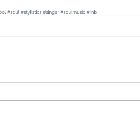
ool
#soul
#stylistics
#singer
#soulmusic
#rnb