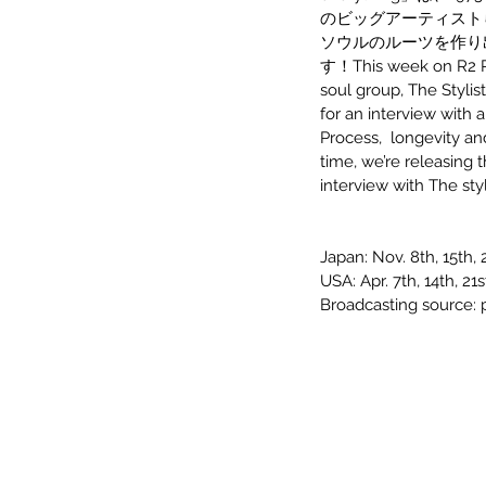
のビッグアーティスト
ソウルのルーツを作り
す！This week on R2 RAD
soul group, The Stylis
for an interview with 
Process,  longevity an
time, we’re releasing t
interview with The sty
Japan: Nov. 8th, 15th, 2
USA: Apr. 7th, 14th, 21
Broadcasting source: